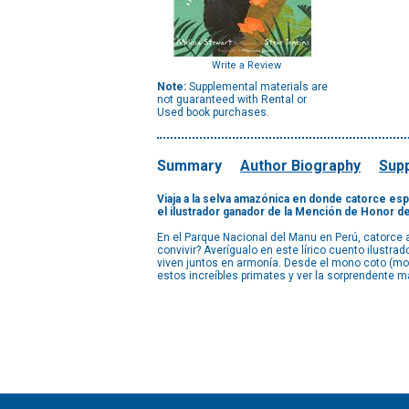
Write a Review
Note:
Supplemental materials are
not guaranteed with Rental or
Used book purchases.
Summary
Author Biography
Supp
Viaja a la selva amazónica en donde catorce es
el ilustrador ganador de la Mención de Honor d
En el Parque Nacional del Manu en Perú, catorce
convivir? Averígualo en este lírico cuento ilust
viven juntos en armonía. Desde el mono coto (mo
estos increíbles primates y ver la sorprendente 