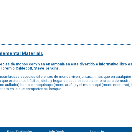
lemental Materials
pecies de monos conviven en armonía en este divertido e informativo libro esc
el premio Caldecott, Steve Jenkins.
 asombrosas especies diferentes de monos viven juntas… ¡más que en cualquier
rado que explora los hábitos, dieta y hogar de cada especie de mono para demostr
no aullador) hasta el maquisapa (mono araña) y el musmuqui (mono nocturno), l
manera en la que comparten su bosque.