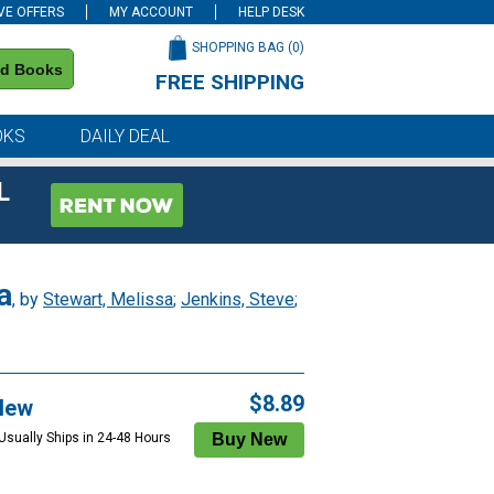
VE OFFERS
MY ACCOUNT
HELP DESK
SHOPPING BAG (
0
)
nd Books
FREE SHIPPING
on all orders of $59 or more
OKS
DAILY DEAL
L
a
, by
Stewart, Melissa
;
Jenkins, Steve
;
$8.89
New
 Usually Ships in 24-48 Hours