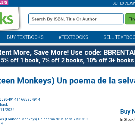
GET EXCLUSI
Book
Fi
Details
Search
Bar
BUY TEXTBOOKS
eTEXTBOOKS
SELL TEXTBO
Rent More, Save More! Use code: BBRENTA
5% off 1 book, 7% off 2 books, 10% off 3+ books
teen Monkeys) Un poema de la selv
Purchase
665954914 | 1665954914
Options
rback
6/11/2024
Buy 
os (Fourteen Monkeys) Un poema de la selva
> ISBN13:
In Stock
14