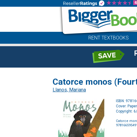
RENT TEXTBOOKS
Catorce monos (Four
Llanos, Mariana
ISBN: 9781
Cover: Pape
Copyright: 
Catorce mon
97816659549