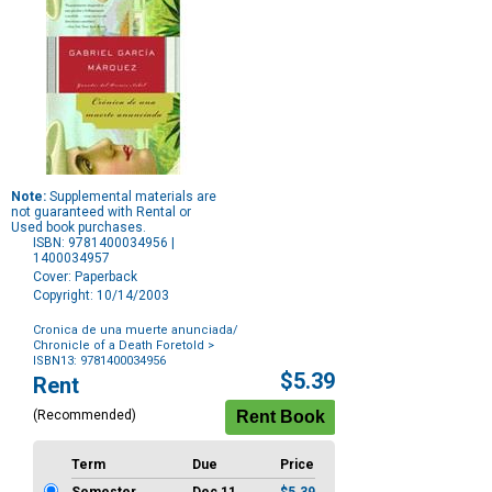
Note:
Supplemental materials are
not guaranteed with Rental or
Used book purchases.
ISBN: 9781400034956 |
1400034957
Cover: Paperback
Copyright: 10/14/2003
Cronica de una muerte anunciada/
Chronicle of a Death Foretold
>
ISBN13: 9781400034956
Purchase
$5.39
Rent
Options
(Recommended)
Term
Due
Price