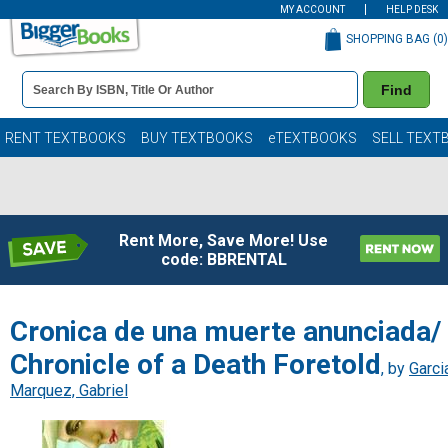
MY ACCOUNT
HELP DESK
SHOPPING BAG (
0
)
Book
Find
Details
Search
Bar
Books
RENT TEXTBOOKS
BUY TEXTBOOKS
eTEXTBOOKS
SELL TEXT
Rent More, Save More! Use
code: BBRENTAL
Cronica de una muerte anunciada/
Chronicle of a Death Foretold
, by
Garci
Marquez, Gabriel