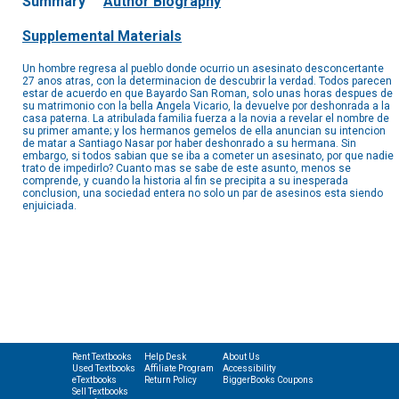
Summary
Author Biography
Supplemental Materials
Un hombre regresa al pueblo donde ocurrio un asesinato desconcertante
27 anos atras, con la determinacion de descubrir la verdad. Todos parecen
estar de acuerdo en que Bayardo San Roman, solo unas horas despues de
su matrimonio con la bella Angela Vicario, la devuelve por deshonrada a la
casa paterna. La atribulada familia fuerza a la novia a revelar el nombre de
su primer amante; y los hermanos gemelos de ella anuncian su intencion
de matar a Santiago Nasar por haber deshonrado a su hermana. Sin
embargo, si todos sabian que se iba a cometer un asesinato, por que nadie
trato de impedirlo? Cuanto mas se sabe de este asunto, menos se
comprende, y cuando la historia al fin se precipita a su inesperada
conclusion, una sociedad entera no solo un par de asesinos esta siendo
enjuiciada.
Rent Textbooks
Help Desk
About Us
Used Textbooks
Affiliate Program
Accessibility
eTextbooks
Return Policy
BiggerBooks Coupons
Sell Textbooks