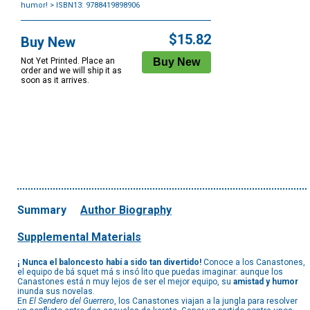
humor!
> ISBN13: 9788419898906
Purchase
Options
$15.82
Buy New
Not Yet Printed. Place an
order and we will ship it as
soon as it arrives.
Summary
Author Biography
Supplemental Materials
¡ Nunca el baloncesto habí a sido tan divertido!
Conoce a los Canastones,
el equipo de bá squet má s insó lito que puedas imaginar: aunque los
Canastones está n muy lejos de ser el mejor equipo, su
amistad y humor
inunda sus novelas.
En
El Sendero del Guerrero
, los Canastones viajan a la jungla para resolver