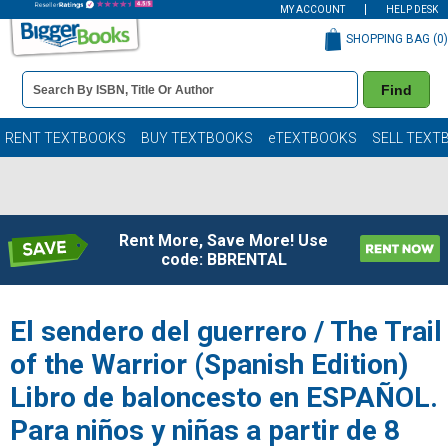
MY ACCOUNT
HELP DESK
SHOPPING BAG (
0
)
Book
Find
Details
Search
Bar
Books
RENT TEXTBOOKS
BUY TEXTBOOKS
eTEXTBOOKS
SELL TEXT
Rent More, Save More! Use
code: BBRENTAL
El sendero del guerrero / The Trail
of the Warrior (Spanish Edition)
Libro de baloncesto en ESPAÑOL.
Para niños y niñas a partir de 8