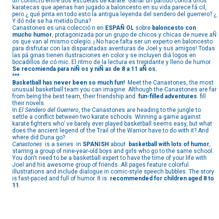
un conflicto entre dos escuelas de karate. Ganar un partido contra unos
karatecas que apenas han jugado a baloncesto en su vida parece fá cil,
pero ¿ qué pinta en todo esto la antigua leyenda del sendero del guerrero? ¿
Y dó nde se ha metido Duna?
Canastones es una colecció n en
ESPAÑ OL
sobre
baloncesto con
mucho humor
, protagonizada por un grupo de chicos y chicas de nueve aÑ
os que van al mismo colegio. ¡ No hace falta ser un experto en baloncesto
para disfrutar con las disparatadas aventuras de Joel y sus amigos! Todas
las pá ginas tienen ilustraciones en color y se incluyen diá logos en
bocadillos de có mic. El ritmo de la lectura es trepidante y lleno de humor.
Se recomienda para niÑ os y niÑ as de 8 a 11 aÑ os.
***
Basketball has never been so much fun!
Meet the Canastones, the most
unusual basketball team you can imagine. Although the Canastones are far
from being the best team, their friendship and
fun-filled adventures
fill
their novels.
In
El Sendero del Guerrero
, the Canastones are heading to the jungle to
settle a conflict between two karate schools. Winning a game against
karate fighters who’ ve barely ever played basketball seems easy, but what
does the ancient legend of the Trail of the Warrior have to do with it? And
where did Duna go?
Canastones
is a series in
SPANISH
about
basketball with lots of humor
,
starring a group of nine-year-old boys and girls who go to the same school.
You don't need to be a basketball expert to have the time of your life with
Joel and his awesome group of friends. All pages feature colorful
illustrations and include dialogue in comic-style speech bubbles. The story
is fast-paced and full of humor. It is
recommended for children aged 8 to
11
.