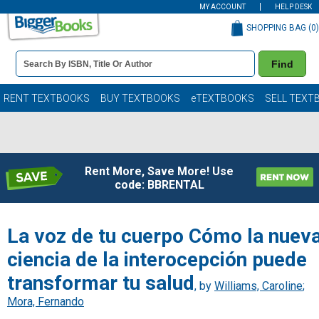
MY ACCOUNT
HELP DESK
SHOPPING BAG (
0
)
Book
Find
Details
Search
Bar
Books
RENT TEXTBOOKS
BUY TEXTBOOKS
eTEXTBOOKS
SELL TEXT
Rent More, Save More! Use
code: BBRENTAL
La voz de tu cuerpo Cómo la nuev
ciencia de la interocepción puede
transformar tu salud
, by
Williams, Caroline
;
Mora, Fernando