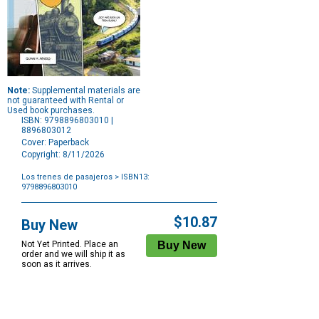
Note:
Supplemental materials are
not guaranteed with Rental or
Used book purchases.
ISBN: 9798896803010 |
8896803012
Cover: Paperback
Copyright: 8/11/2026
Los trenes de pasajeros
> ISBN13:
9798896803010
Purchase
Options
$10.87
Buy New
Not Yet Printed. Place an
order and we will ship it as
soon as it arrives.