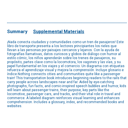
Summary
Supplemental Materials
¡Nada conecta ciudades y comunidades como un tren de pasajeros! Este
libro de transporte presenta a los lectores principiantes los rieles que
llevan a las personas por paisajes cercanos y lejanos. Con la ayuda de
fotografías llamativas, datos curiosos y globos de diálogo con humor al
estilo cómic, los niños aprenderán sobre los trenes de pasajeros, su
propósito, partes clave como la locomotora, los vagones y las vías, y su
papel fundamental en los viajes y el comercio. Un diagrama con etiquetas
refuerza el aprendizaje visual y mejora la comprensión. Incluye glosario e
índice.Nothing connects cities and communities quite like a passenger
train! This transportation book introduces beginning readers to the rails that
carry people across landscapes near and far. Aided by eye-catching
photographs, fun facts, and comic-inspired speech bubbles and humor, kids
will learn about passenger trains, their purpose, key parts like the
locomotive, passenger cars, and tracks, and their vital role in travel and
commerce. A labeled diagram reinforces visual learning and enhances
comprehension. Includes a glossary, index, and recommended books and
websites.