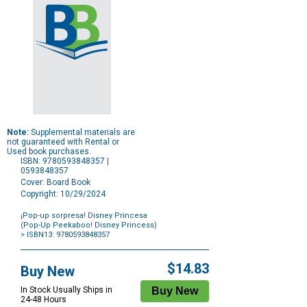
Note:
Supplemental materials are
not guaranteed with Rental or
Used book purchases.
ISBN: 9780593848357 |
0593848357
Cover: Board Book
Copyright: 10/29/2024
¡Pop-up sorpresa! Disney Princesa
(Pop-Up Peekaboo! Disney Princess)
> ISBN13: 9780593848357
Purchase
Options
$14.83
Buy New
In Stock Usually Ships in
24-48 Hours