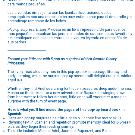
Hecho de cartón resistente con bordes redondeados y con el tamaño ideal
para manos pequeñas.
Las divertidas rimas junto con las bonitas ilustraciones de los
desplegables son una combinación muy estimulante para el desarrollo y el
aprendizaje temprano de los bebés.
¡Pop-up sorpresa! Disney Princesa
es un libro imprescindible para que los
más pequeños descubran las personalidades de sus princesas favoritas y
se identifiquen con ellas mientras se divierten leyendo en compañía de
sus padres.
------------------------------------------
Enchant your little one with 5 pop-up surprises of their favorite Disney
Princesses!
The lively, read-aloud rhymes in this pop-up book encourage literacy and
early learning, while the surprise pop-up scenes will delight curious toddlers
aged 0-3.
Whether they find Ariel searching for hidden treasures deep under the sea,
Moana on the lookout for a new adventure, or Rapunzel swinging down
from her tower to follow her dreams, little ones will encounter a magical
surprise with the turn of every page.
Here's what you'll find inside the pages of this pop-up board book in
Spanish:
Flaps and pop-up surprises help little ones build their fine motor skills.
Rhyming text in Spanish and repetition promote memory ideal for 0-3-year-
olds as they begin their reading journey.
This title includes Moana, Ariel, Jasmine, Rapunzel, and Belle.