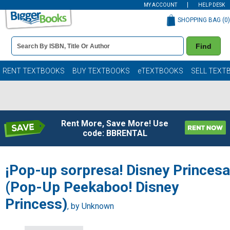
MY ACCOUNT
HELP DESK
SHOPPING BAG (
0
)
Book
Find
Details
Search
Bar
Books
RENT TEXTBOOKS
BUY TEXTBOOKS
eTEXTBOOKS
SELL TEXT
Rent More, Save More! Use
code: BBRENTAL
¡Pop-up sorpresa! Disney Princesa
(Pop-Up Peekaboo! Disney
Princess)
, by Unknown